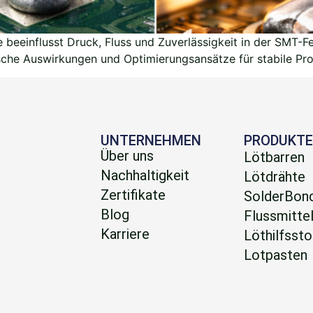
eeinflusst Druck, Fluss und Zuverlässigkeit in der SMT-Fer
sche Auswirkungen und Optimierungsansätze für stabile Pr
UNTERNEHMEN
PRODUKT
H
Über uns
Lötbarren
Nachhaltigkeit
Lötdrähte
Zertifikate
SolderBon
Blog
Flussmitte
Karriere
Löthilfssto
Lotpasten