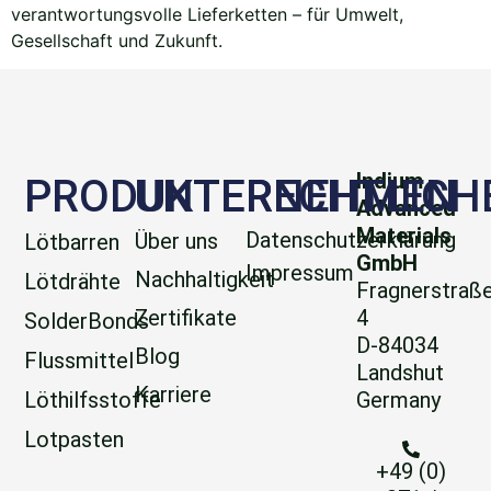
verantwortungsvolle Lieferketten – für Umwelt,
Gesellschaft und Zukunft.
Indium
PRODUKTE
UNTERNEHMEN
RECHTLICH
Advanced
Materials
Datenschutzerklärung
Über uns
Lötbarren
GmbH
Impressum
Nachhaltigkeit
Lötdrähte
Fragnerstraß
Zertifikate
4
SolderBonds
D-84034
Blog
Flussmittel
Landshut
Karriere
Löthilfsstoffe
Germany
Lotpasten
+49 (0)