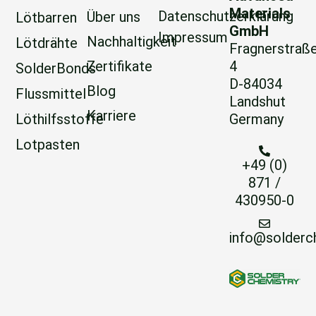
Materials
Datenschutzerklärung
Über uns
Lötbarren
GmbH
Impressum
Nachhaltigkeit
Lötdrähte
Fragnerstraß
Zertifikate
4
SolderBonds
D-84034
Blog
Flussmittel
Landshut
Karriere
Löthilfsstoffe
Germany
Lotpasten
+49 (0)
871 /
430950-0
info@solderc