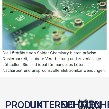
Die Löt­drähte von Solder Chemistry bieten präzise
Dosierbarkeit, saubere Verarbeitung und zuverlässige
Lötstellen. Sie sind ideal für manuelles Löten,
Nacharbeit und anspruchsvolle Elektronikanwendungen.
Indium
PRODUKTE
UNTERNEHMEN
RECHTLICH
Advanced