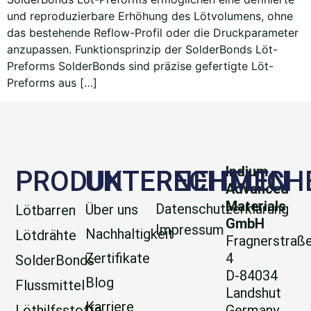
und reproduzierbare Erhöhung des Lötvolumens, ohne
das bestehende Reflow-Profil oder die Druckparameter
anzupassen. Funktionsprinzip der SolderBonds Löt-
Preforms SolderBonds sind präzise gefertigte Löt-
Preforms aus […]
Indium
PRODUKTE
UNTERNEHMEN
RECHTLICH
Advanced
Materials
Datenschutzerklärung
Über uns
Lötbarren
GmbH
Impressum
Nachhaltigkeit
Lötdrähte
Fragnerstraß
Zertifikate
4
SolderBonds
D-84034
Blog
Flussmittel
Landshut
Karriere
Löthilfsstoffe
Germany