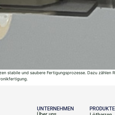
tzen stabile und saubere Fertigungsprozesse. Dazu zählen 
ronikfertigung.
UNTERNEHMEN
PRODUKT
H
Über uns
Lötbarren