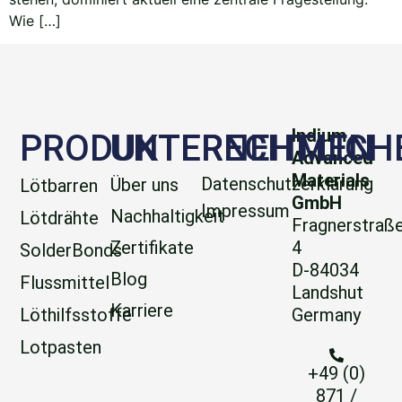
Wie […]
Indium
PRODUKTE
UNTERNEHMEN
RECHTLICH
Advanced
Materials
Datenschutzerklärung
Über uns
Lötbarren
GmbH
Impressum
Nachhaltigkeit
Lötdrähte
Fragnerstraß
Zertifikate
4
SolderBonds
D-84034
Blog
Flussmittel
Landshut
Karriere
Löthilfsstoffe
Germany
Lotpasten
+49 (0)
871 /