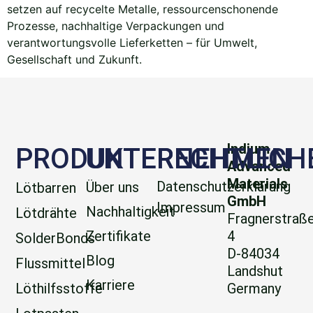
setzen auf recycelte Metalle, ressourcenschonende
Prozesse, nachhaltige Verpackungen und
verantwortungsvolle Lieferketten – für Umwelt,
Gesellschaft und Zukunft.
Indium
PRODUKTE
UNTERNEHMEN
RECHTLICH
Advanced
Materials
Datenschutzerklärung
Über uns
Lötbarren
GmbH
Impressum
Nachhaltigkeit
Lötdrähte
Fragnerstraß
Zertifikate
4
SolderBonds
D-84034
Blog
Flussmittel
Landshut
Karriere
Löthilfsstoffe
Germany